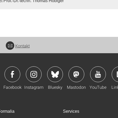
tzt Prof.-Dr.-techn. Thomas Hobiger
Kontakt
Facebook
Instagram
Bluesky
Mastodon
YouTube
Lin
ormalia
Services