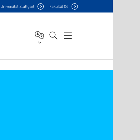
Uni
versität Stuttgart
F
akultät
06